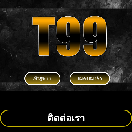
เข้าสู่ระบบ
สมัครสมาชิก
ติดต่อเรา